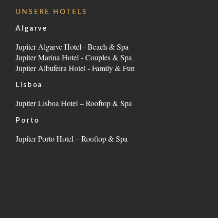
STANDORT
UNSERE HOTELS
KONTAKT
Algarve
Jupiter Algarve Hotel - Beach & Spa
Estrada da Rocha, nº2, 8500-804 Portimão - Algarve 
Jupiter Marina Hotel - Couples & Spa
Tel.:
+351 282 002 200
-
E.:
info.marina@jupiterhote
Jupiter Albufeira Hotel - Family & Fun
Lisboa
Jupiter Lisboa Hotel – Rooftop & Spa
Porto
Jupiter Porto Hotel – Rooftop & Spa