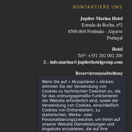
KONTAKTIERE UNS
Jupiter Marina Hotel
Estrada da Rocha, nº2
8500-804 Portimão - Algarve
Portugal
Hotel
Tel*: +351 282 002 200
info.marina@jupiterhotelgroup.com
E.:
Reservierungsabteilung
Tel*: +351 282 105 500
Wenn Sie auf « Akzeptieren » klicken,
reservas@jupiterhotelgroup.com
E.:
stimmen Sie der Verwendung von
Cookies zu technischen Zwecken zu, die
für das ordnungsgemäße Funktionieren
*Anruf ins nationale Festnetz
der Website erforderlich sind, sowie der
Verwendung von Cookies, einschließlich
Cookies von Drittanbietern, zu
statistischen, Werbe- oder
Personalisierungszwecken, um Ihnen auf
unserer Website Dienstleistungen und
Angebote anzubieten, die auf Ihre