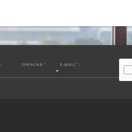
*
*
:
SPRACHE:
E-MAIL
: