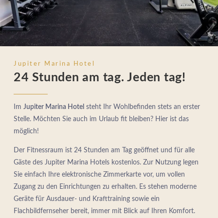
Jupiter Marina Hotel
24 Stunden am tag. Jeden tag!
HOTEL
PROMOTIONEN
Im
Jupiter Marina Hotel
steht Ihr Wohlbefinden stets an erster
ZIMMER & SUITEN
Stelle. Möchten Sie auch im Urlaub fit bleiben? Hier ist das
RESTAURANT
möglich!
SPA
ROOFTOP
Der Fitnessraum ist 24 Stunden am Tag geöffnet und für alle
Gäste des Jupiter Marina Hotels kostenlos. Zur Nutzung legen
ERFAHRUNG
Sie einfach Ihre elektronische Zimmerkarte vor, um vollen
DIENSTLEISTUNGEN
Zugang zu den Einrichtungen zu erhalten. Es stehen moderne
PHOTOS
Geräte für Ausdauer- und Krafttraining sowie ein
STANDORT
Flachbildfernseher bereit, immer mit Blick auf Ihren Komfort.
KONTAKT