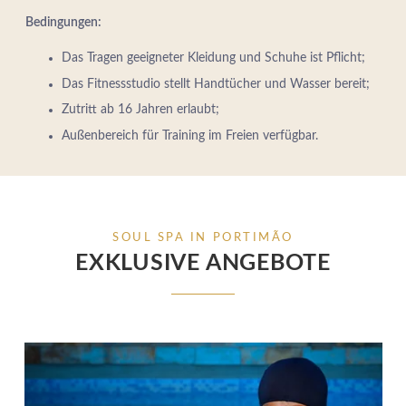
Bedingungen:
Estrada da Rocha, nº2, 8500-804 Portimão - Algarve - Portugal
Das Tragen geeigneter Kleidung und Schuhe ist Pflicht;
Tel.:
+351 282 002 200
-
E.:
info.marina@jupiterhotelgroup.com
Das Fitnessstudio stellt Handtücher und Wasser bereit;
Zutritt ab 16 Jahren erlaubt;
Außenbereich für Training im Freien verfügbar.
SOUL SPA IN PORTIMÃO
EXKLUSIVE ANGEBOTE