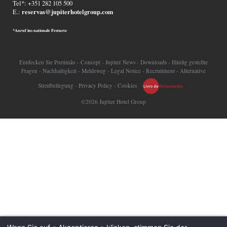
Tel*: +351 282 105 500
reservas@jupiterhotelgroup.com
E.:
*Anruf ins nationale Festnetz
Entdecken Sie Portimão
-
Concept
-
Jupiter News
-
Downloads
-
Häufig gestellte
Fragen
-
Nachhaltigkeit
-
M
eldeweg
-
Legal Notice
-
Recruitment
-
Alternative
Streitbeilegung
-
Privacy Policy
-
Cookies
©2026 Jupiter Hotel Group