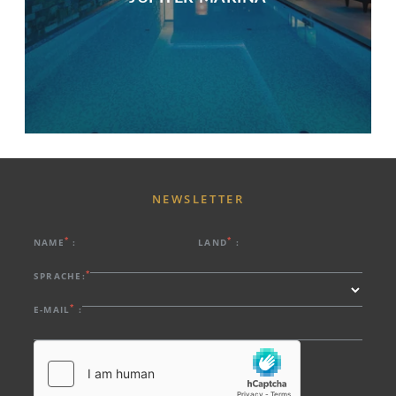
NEWSLETTER
*
*
NAME
:
LAND
:
*
SPRACHE:
*
E-MAIL
: