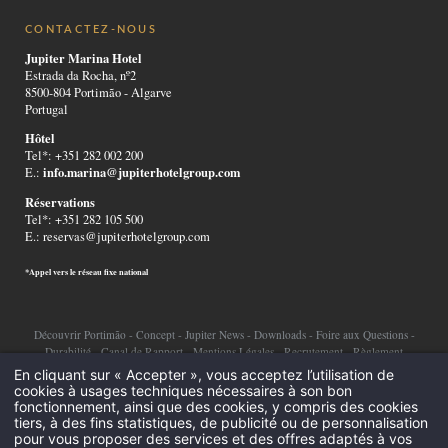
CONTACTEZ-NOUS
Jupiter Marina Hotel
Estrada da Rocha, nº2
8500-804 Portimão - Algarve
Portugal
Hôtel
Tel*: +351 282 002 200
info.marina@jupiterhotelgroup.com
E.:
Réservations
Tel*: +351 282 105 500
E.:
reservas@jupiterhotelgroup.com
*Appel vers le réseau fixe national
Découvrir Portimão
-
Concept
-
Jupiter News
-
Downloads
-
Foire aux Questions
-
Durabilité
-
Canal de Rapport
-
Mentions Légales
-
Recrutement
-
Règlement
En cliquant sur « Accepter », vous acceptez l’utilisation de
alternatif de litiges
-
Politique de confidentialité
-
Cookies
cookies à usages techniques nécessaires à son bon
fonctionnement, ainsi que des cookies, y compris des cookies
©2026 Jupiter Hotel Group
tiers, à des fins statistiques, de publicité ou de personnalisation
pour vous proposer des services et des offres adaptés à vos