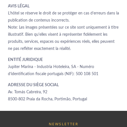
AVIS LÉGAL
L’hôtel se réserve le droit de se protéger en cas d’erreurs dans la
publication de contenus incorrects.
Note: Les images présentées sur ce site sont uniquement à titre
HOTEL
illustratif. Bien qu'elles visent à représenter fidèlement les
PROMOTIONS
produits, services, espaces ou expériences réels, elles peuvent
CHAMBRES & SUITES
ne pas refléter exactement la réalité.
RESTAURANT
ENTITÉ JURIDIQUE
SPA
Jupiter Marina - Industria Hoteleira, SA - Numéro
ROOFTOP
d’identification fiscale portugais (NIF): 500 108 501
EXPÉRIENCES
ADRESSE DU SIÈGE SOCIAL
SERVICES
Av. Tomás Cabreira, 92
PHOTOS
8500-802 Praia da Rocha, Portimão, Portugal
LOCALISATION
CONTACTEZ-NOUS
NEWSLETTER
Estrada da Rocha, nº2, 8500-804 Portimão - Algarve - Portugal