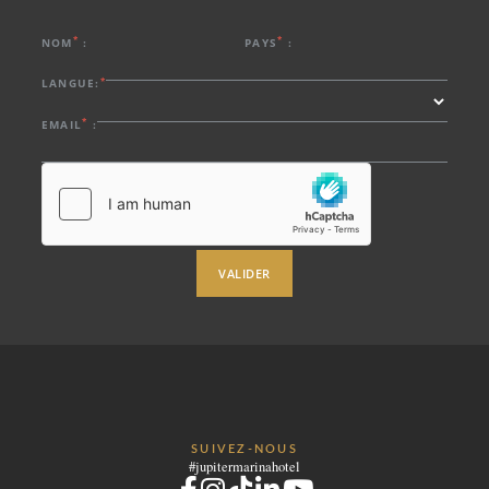
Tel.:
+351 282 002 200
-
E.:
info.marina@jupiterhotelgroup.com
*
*
NOM
:
PAYS
:
*
LANGUE:
*
EMAIL
:
VALIDER
SUIVEZ-NOUS
#jupitermarinahotel