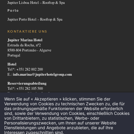
Jupiter Lisboa Hotel – Rooftop & Spa
Porto
Jupiter Porto Hotel – Rooftop & Spa
KONTAKTIERE UNS
Jupiter Marina Hotel
Estrada da Rocha, nº2
8500-804 Portimão - Algarve
Portugal
Hotel
Tel*: +351 282 002 200
info.marina@jupiterhotelgroup.com
E.:
Reservierungsabteilung
Tel*: +351 282 105 500
reservas@jupiterhotelgroup.com
E.:
Wenn Sie auf « Akzeptieren » klicken, stimmen Sie der
Verwendung von Cookies zu technischen Zwecken zu, die für
*Anruf ins nationale Festnetz
das ordnungsgemäße Funktionieren der Website erforderlich
sind, sowie der Verwendung von Cookies, einschließlich Cookies
von Drittanbietern, zu statistischen, Werbe- oder
Personalisierungszwecken, um Ihnen auf unserer Website
Entdecken Sie Portimão
-
Concept
-
Jupiter News
-
Downloads
-
Häufig gestellte
Dienstleistungen und Angebote anzubieten, die auf Ihre
Fragen
-
Nachhaltigkeit
-
M
eldeweg
-
Legal Notice
-
Recruitment
-
Alternative
Interessen zugeschnitten sind.