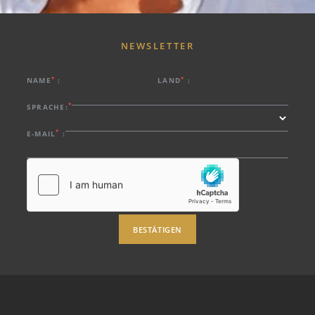
NEWSLETTER
HOTEL
*
*
NAME
:
LAND
:
PROMOTIONEN
*
SPRACHE:
ZIMMER & SUITEN
*
E-MAIL
:
RESTAURANT
SPA
ROOFTOP
ERFAHRUNG
DIENSTLEISTUNGEN
BESTÄTIGEN
PHOTOS
STANDORT
KONTAKT
Estrada da Rocha, nº2, 8500-804 Portimão - Algarve - Portugal