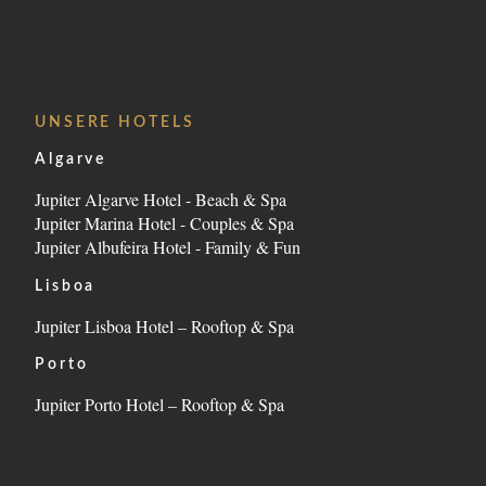
PHOTOS
STANDORT
KONTAKT
UNSERE HOTELS
Estrada da Rocha, nº2, 8500-804 Portimão - Algarve 
Algarve
Tel.:
+351 282 002 200
-
E.:
info.marina@jupiterhote
Jupiter Algarve Hotel - Beach & Spa
Jupiter Marina Hotel - Couples & Spa
Jupiter Albufeira Hotel - Family & Fun
Lisboa
Jupiter Lisboa Hotel – Rooftop & Spa
Porto
Jupiter Porto Hotel – Rooftop & Spa