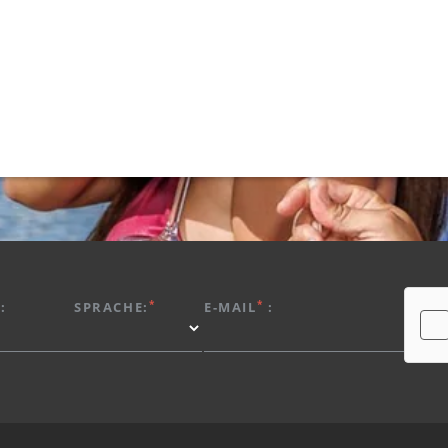
*
*
:
SPRACHE:
E-MAIL
: