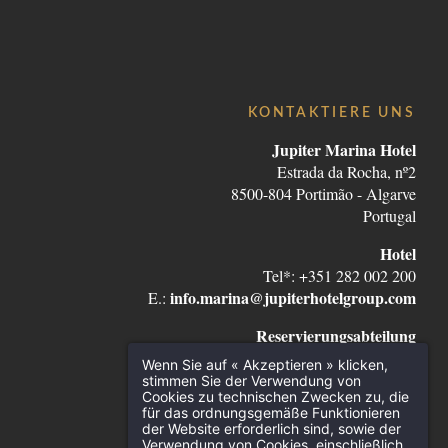
KONTAKTIERE UNS
Jupiter Marina Hotel
Estrada da Rocha, nº2
8500-804 Portimão - Algarve
Portugal
Hotel
Tel*: +351 282 002 200
info.marina@jupiterhotelgroup.com
E.:
Reservierungsabteilung
Tel*: +351 282 105 500
Wenn Sie auf « Akzeptieren » klicken,
reservas@jupiterhotelgroup.com
E.:
stimmen Sie der Verwendung von
Cookies zu technischen Zwecken zu, die
für das ordnungsgemäße Funktionieren
*Anruf ins nationale Festnetz
der Website erforderlich sind, sowie der
Verwendung von Cookies, einschließlich