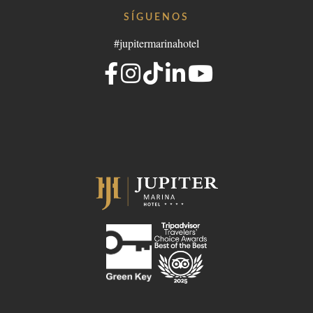
SÍGUENOS
#jupitermarinahotel
- Portugal
lgroup.com