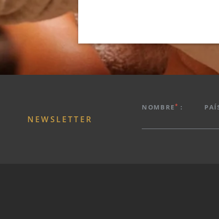
HOTEL
PROMOCIONES
*
NOMBRE
:
PAÍ
HABITACIONES & SUITES
NEWSLETTER
RESTAURANTE
SPA
ROOFTOP
EXPERIENCIAS
SERVICIOS
FOTOS