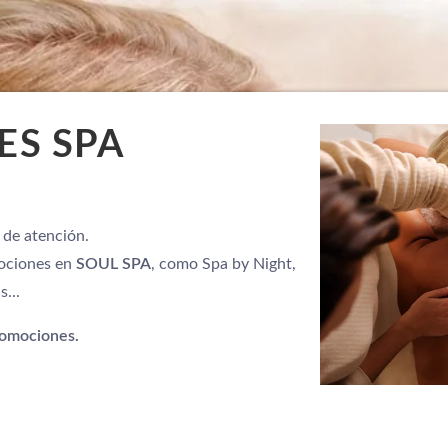
S SPA
 de atención.
mociones en
SOUL SPA
, como Spa by Night,
...
romociones.