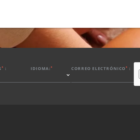
*
*
*
S
:
IDIOMA:
CORREO ELECTRÓNICO
: