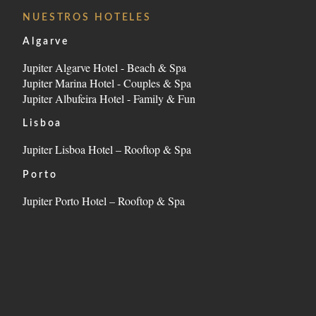
LOCALIZACIÓN
NUESTROS HOTELES
CONTACT
Algarve
Jupiter Algarve Hotel - Beach & Spa
Estrada da Rocha, nº2, 8500-804 Portimão - Algarve 
Jupiter Marina Hotel - Couples & Spa
Tel.:
+351 282 002 200
-
E.:
info.marina@jupiterhote
Jupiter Albufeira Hotel - Family & Fun
Lisboa
Jupiter Lisboa Hotel – Rooftop & Spa
Porto
Jupiter Porto Hotel – Rooftop & Spa