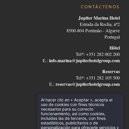
CONTÁCTENOS
Jupiter Marina Hotel
Estrada da Rocha, nº2
8500-804 Portimão - Algarve
Portugal
Hôtel
Tel*: +351 282 002 200
info.marina@jupiterhotelgroup.com
E.:
Reservas
Tel*: +351 282 105 500
reservas@jupiterhotelgroup.com
E.:
*
Llamada a la red fija nacional
Al hacer clic en « Aceptar », acepta el
uso de cookies con fines técnicos
necesarios para su correcto
funcionamiento, así como cookies,
incluidas las de terceros, con fines
estadísticos, publicitarios o de
personalización para ofrecerle servicios y