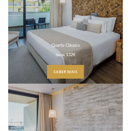
Quarto Clássico
132
€
Desde
SABER MAIS