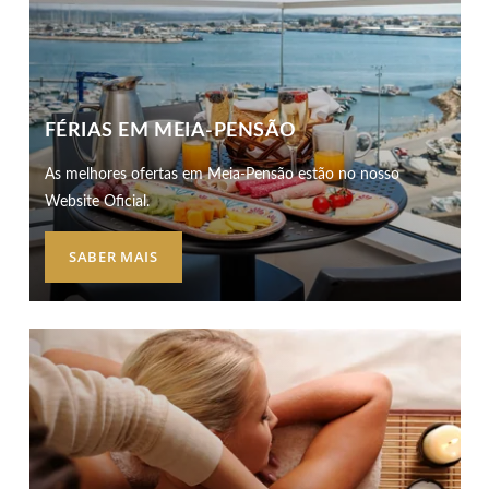
FOTOS
LOCALIZAÇÃO
CONTACTOS
FÉRIAS EM MEIA-PENSÃO
Estrada da Rocha, nº2, 8500-804 Portimão - Algarve - Portugal
Tel.:
+351 282 002 200
-
E.:
info.marina@jupiterhotelgroup.com
As melhores ofertas em Meia-Pensão estão no nosso
Website Oficial.
SABER MAIS