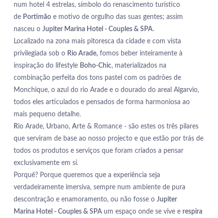
num hotel 4 estrelas, símbolo do renascimento turístico
de
Portimão
e motivo de orgulho das suas gentes; assim
nasceu o
Jupiter Marina Hotel - Couples & SPA
.
Localizado na zona mais pitoresca da cidade e com vista
privilegiada sob o
Rio Arade,
fomos beber inteiramente à
inspiração do lifestyle
Boho-Chic
, materializados na
combinação perfeita dos tons pastel com os padrões de
Monchique, o azul do rio Arade e o dourado do areal Algarvio,
todos eles articulados e pensados de forma harmoniosa ao
mais pequeno detalhe.
R
io Arade,
U
rbano,
A
rte & Romance - são estes os três pilares
que serviram de base ao nosso projecto e que estão por trás de
todos os produtos e serviços que foram criados a pensar
exclusivamente em si.
Porquê? Porque queremos que a experiência seja
verdadeiramente imersiva, sempre num ambiente de pura
descontração e enamoramento, ou não fosse o
Jupiter
Marina Hotel - Couples & SPA
um espaço onde se vive e
respira