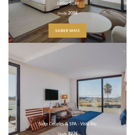
Junior Suite
208
€
Desde
SABER MAIS
Suite Couples & SPA - Vista Rio
227
€
Desde