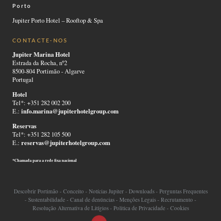
Porto
Jupiter Porto Hotel – Rooftop & Spa
CONTACTE-NOS
Jupiter Marina Hotel
Estrada da Rocha, nº2
8500-804 Portimão - Algarve
Portugal
Hotel
Tel*: +351 282 002 200
info.marina@jupiterhotelgroup.com
E.:
Reservas
Tel*: +351 282 105 500
reservas@jupiterhotelgroup.com
E.:
*Chamada para a rede fixa nacional
Descobrir Portimão
-
Conceito
-
Notícias Jupiter
-
Downloads
-
Perguntas Frequentes
-
Sustentabilidade
-
Canal de denúncias
-
Menções Legais
-
Recrutamento
-
Resolução Alternativa de Litígios
-
Politica de Privacidade
-
Cookies