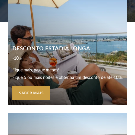
DESCONTO ESTADIA LONGA
-10
%
Fique mais, pague menos!
HOTEL
Fique 5 ou mais noites e obtenha um desconto de até 10%.
PROMOÇÕES
SABER MAIS
QUARTOS & SUITES
RESTAURANTE
SPA
ROOFTOP
SERVIÇOS
EXPERIÊNCIAS